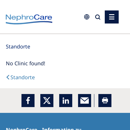
Europe
Standorte
Czech Republic
France
No Clinic found!
Germany
Standorte
Israel
Italy
Netherlands
Poland
Portugal
NephroCare - Information zu