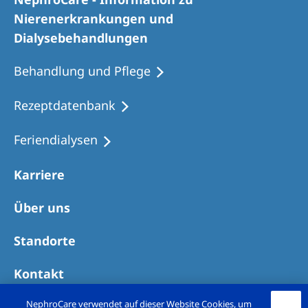
Romania
Nierenerkrankungen und
Russia
Dialysebehandlungen
Serbia
Behandlung und Pflege
Slovakia
Rezeptdatenbank
Slovenia
Feriendialysen
Spain
Sweden
Karriere
Switzerland
Über uns
United Kingdom
Standorte
Asia Pacific
Kontakt
Asia Pacific
NephroCare verwendet auf dieser Website Cookies, um