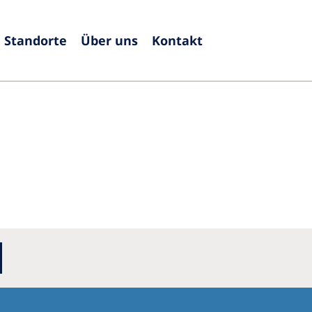
Standorte
Über uns
Kontakt
Europe
Czech Republic
Serbia
France
Slovak
Germany
Sloven
Israel
Spain
Italy
Swede
Netherlands
Switze
Poland
United
Portugal