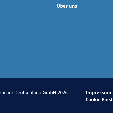
Romania
Über uns
Russia
Asia Pacific
North
Asia Pacific
United
Ameri
Australia
Philippines
NephroCare International
Global Website
rocare Deutschland GmbH 2026.
Impressum
Cookie Eins